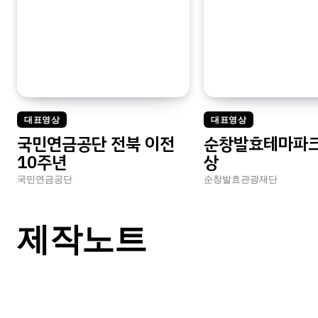
대표영상
대표영상
국민연금공단 전북 이전
순창발효테마파크
10주년
상
국민연금공단
순창발효관광재단
제작노트