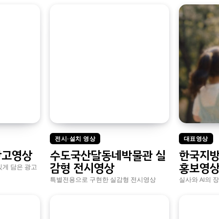
전시·설치 영상
대표영상
광고영상
수도국산달동네박물관 실
한국지방
감형 전시영상
홍보영
있게 담은 광고
특별전용으로 구현한 실감형 전시영상
실사와 AI의 