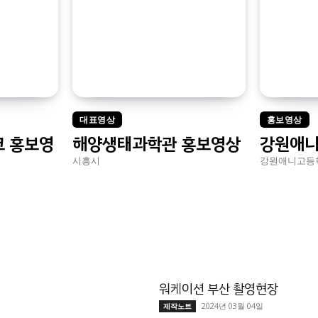
대표영상
홍보영상
 홍보영
해양생태과학관 홍보영상
강원애니
시흥시
강원애니고등
워케이션 부산 촬영현장
2024년 03월 04일
제작노트