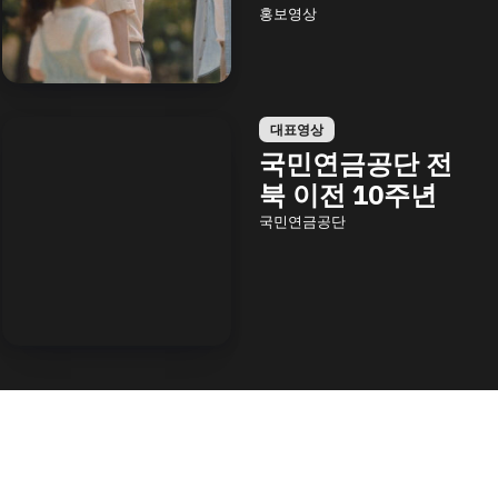
홍보영상
대표영상
국민연금공단 전
북 이전 10주년
국민연금공단