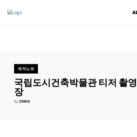
A
제작노트
국립도시건축박물관 티저 촬
장
By
ZEMIX