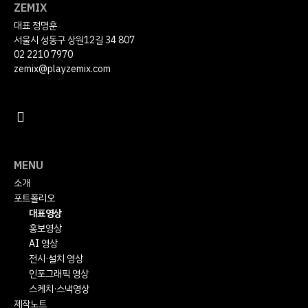
ZEMIX
대표 정명훈
서울시 성동구 상원12길 34 807
02 2210 7970
zemix@playzemix.com
MENU
소개
포트폴리오
대표영상
홍보영상
AI 영상
전시·설치 영상
인포그래픽 영상
스케치·스낵영상
제작노트