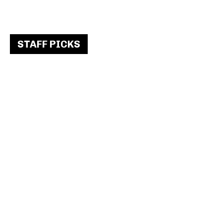
STAFF PICKS
국립어린이청소년도서관 20주년 기념영
상