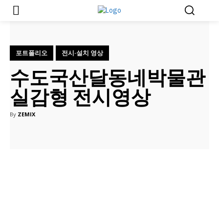
포트폴리오
전시·설치 영상
수도국산달동네박물관
실감형 전시영상
By
ZEMIX